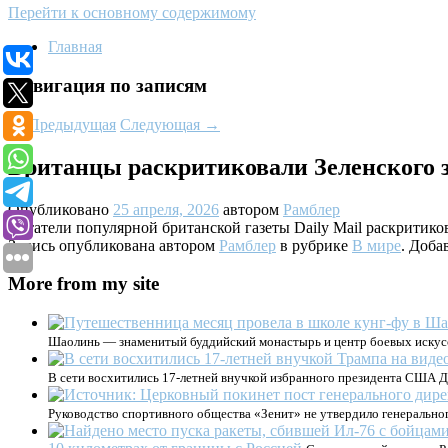
Перейти к основному содержимому
Главная
Навигация по записям
←
Предыдущая
Следующая
→
Британцы раскритиковали Зеленского з
Опубликовано
25 апреля, 2026
автором
Рамблер
Читатели популярной британской газеты Daily Mail раскритик
Запись опубликована автором
Рамблер
в рубрике
В мире
. Доба
More from my site
Шаолинь — знаменитый буддийский монастырь и центр боевых искусст
В сети восхитились 17-летней внучкой избранного президента США До
Руководство спортивного общества «Зенит» не утвердило генеральног