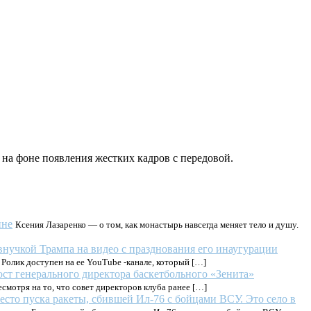
 на фоне появления жестких кадров с передовой.
ине
Ксения Лазаренко — о том, как монастырь навсегда меняет тело и душу.
внучкой Трампа на видео с празднования его инаугурации
Ролик доступен на ее YouTube -канале, который […]
ст генерального директора баскетбольного «Зенита»
мотря на то, что совет директоров клуба ранее […]
есто пуска ракеты, сбившей Ил-76 с бойцами ВСУ. Это село в