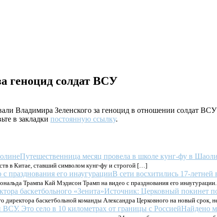
а геноцид солдат ВСУ
овали Владимира Зеленского за геноцид в отношении солдат ВСУ
вьте в закладки
постоянную ссылку
.
Путешественница месяц провела в школе кунг-фу в Шаол
в в Китае, ставший символом кунг‑фу и строгой […]
В сети восхитились 17-летней 
нальда Трампа Кай Мэдисон Трамп на видео с празднования его инаугурации. 
Источник: Церковный покинет по
о директора баскетбольной команды Александра Церковного на новый срок, нес
Найдено м