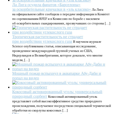
Ла Лига осудила фанатов «Барселоны»
за оскорбительные кричалки в «эль класико»
Ла Лига
на официальном сайте сообщила о передаче информации в Комитет
по соревнованиям RFEF и в Комиссию по борьбе с насилием
об оскорбительных скандированиях, прозвучавших со стороны […]
Тропическая растительность не страдает
при воздействии углекислого газа
В научном журнале
Science опубликована статья, описывающая исследование,
проведенное международной группой ученых из США,
Нидерландов и Великобритании, которое доказало, что многие
модели, […]
Мощный пожар вспыхнул в аквапарке Абу-Даби и
попал на видео
Кокосовый активированный уголь: универсальный
природный сорбент
Кокосовый активированный уголь
представляет собой высокоэффективное средство природного
происхождения, получаемое посредством специальной термической
обработки из скорлупы кокосовых […]