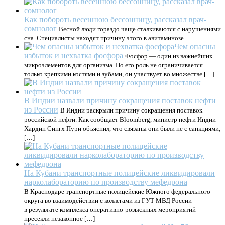
Как побороть весеннюю бессонницу, рассказал врач-
сомнолог
Весной люди гораздо чаще сталкиваются с нарушениями
сна. Специалисты находят причину этого в авитаминозе.
Чем опасны
избыток и нехватка фосфора
Фосфор — один из важнейших
микроэлементов для организма. Но его роль не ограничивается
только крепкими костями и зубами, он участвует во множестве […]
В Индии назвали причину сокращения поставок нефти
из России
В Индии раскрыли причину сокращения поставок
российской нефти. Как сообщает Bloomberg, министр нефти Индии
Хардип Сингх Пури объяснил, что связаны они были не с санкциями,
[…]
На Кубани транспортные полицейские ликвидировали
нарколабораторию по производству мефедрона
В Краснодаре транспортные полицейские Южного федерального
округа во взаимодействии с коллегами из ГУТ МВД России
в результате комплекса оперативно-розыскных мероприятий
пресекли незаконное […]