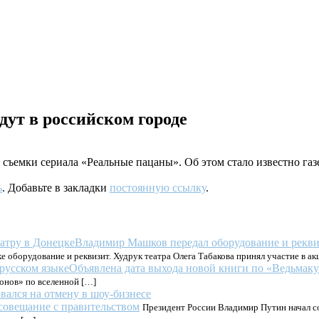
дут в российском городе
 съемки сериала «Реальные пацаны». Об этом стало известно га
ь
. Добавьте в закладки
постоянную ссылку
.
Владимир Машков передал оборудование и рекви
 оборудование и реквизит. Худрук театра Олега Табакова принял участие в ак
Объявлена дата выхода новой книги по «Ведьмаку
онов» по вселенной […]
вался на отмену в шоу-бизнесе
совещание с правительством
Президент России Владимир Путин начал сов