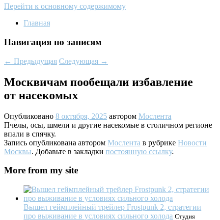
Перейти к основному содержимому
Главная
Навигация по записям
←
Предыдущая
Следующая
→
Москвичам пообещали избавление
от насекомых
Опубликовано
8 октября, 2025
автором
Мослента
Пчелы, осы, шмели и другие насекомые в столичном регионе
впали в спячку.
Запись опубликована автором
Мослента
в рубрике
Новости
Москвы
. Добавьте в закладки
постоянную ссылку
.
More from my site
Вышел геймплейный трейлер Frostpunk 2, стратегии
про выживание в условиях сильного холода
Студия