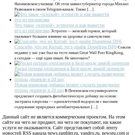
Нахимовском училище. Об этом заявил губернатор города Михаил
Развожаев в своем Telegram-канале. Также […]
Что такое «плохой» эстроген и как вывести
его из организма
Эстроген — женский гормон, который
оказывает большое влияние на здоровье и самочувствие.
Спасибо, что не Китай: тест-драйв Dongfeng DF6
Совсем
недавно у нас уже был на тесте пикап Great Wall Poer KingKong,
а сегодня — ещё один пикап. Не многовато?
Риски потери отопления в Белгороде зимой оценили
Новая кормовая добавка может сделать разведение
птицы дешевле в 20 раз
В Пензенском госуниверситете
предлагают создавать фитобиотическую добавку на основе
экстракта хлореллы — одноклеточной водоросли с высоким
содержание природных антибактериальных […]
Данный сайт не является коммерческим проектом. На этом
сайте ни чего не продают, ни чего не покупают, ни какие
услуги не оказываются. Сайт представляет собой ленту
новостей RSS канала news.rambler.ru, yandex.ru, newsru.com и