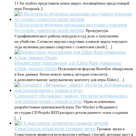
11 bit studios представила новое видео, посвящённое предстоящей
игре Frostpunk 2.
В Волгограде мужчина несколько раз ударил топором
по голове сожителя своей матери
Прокуратура
Серафимовичского района передала в суд дело о покушении
на убийство. Согласно версии следствия, в начале марта текущего
года мужчина распивал спиртное с сожителем своей […]
Неизвестное дополнение для Elden Ring появилось
в базе данных Steam
Пользователи форума ResetEra обнаружили
в базе данных Steam новую запись, которая относится
к дополнительному загружаемому контенту для игры Elden […]
Сценарист «Ведьмака» заявил, что игра задумывалась
для прохождения с пивом в руке
Один из ключевых
разработчиков оригинальной игры The Witcher («Ведьмак»)
из студии CD Projekt RED раскрыл детали раннего этапа создания
[…]
В
Севастополе объяснили громкие звуки
Громкие звуки в
Севастополе являются результатом учебных стрельб, которые идут в