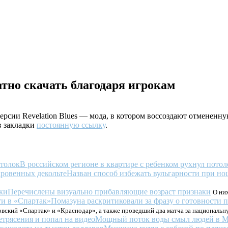
тно скачать благодаря игрокам
рсии Revelation Blues — мода, в котором воссоздают отмененную 
 в закладки
постоянную ссылку
.
В российском регионе в квартире с ребенком рухнул потол
Назван способ избежать вульгарности при н
Перечислены визуально прибавляющие возраст признаки
О них
Помазуна раскритиковали за фразу о готовности 
овский «Спартак» и «Краснодар», а также проведший два матча за националь
Мощный поток воды смыл людей в Мь