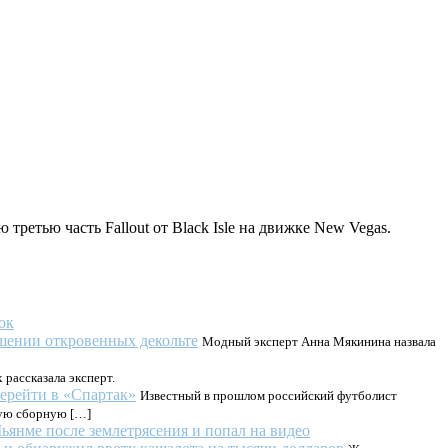
третью часть Fallout от Black Isle на движке New Vegas.
ок
ошении откровенных декольте
Модный эксперт Анна Мякинина назвала
 рассказала эксперт.
перейти в «Спартак»
Известный в прошлом российский футболист
ную сборную […]
янме после землетрясения и попал на видео