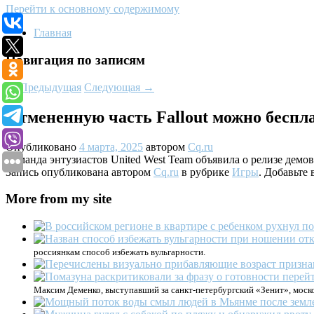
Перейти к основному содержимому
Главная
Навигация по записям
←
Предыдущая
Следующая
→
Отмененную часть Fallout можно беспла
Опубликовано
4 марта, 2025
автором
Cq.ru
Команда энтузиастов United West Team объявила о релизе демове
Запись опубликована автором
Cq.ru
в рубрике
Игры
. Добавьте
More from my site
россиянкам способ избежать вульгарности.
Максим Деменко, выступавший за санкт-петербургский «Зенит», моск