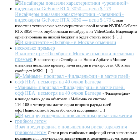
Инсайдеры показали характеристики «урезанной»
видеокарты GeForce RTX 3050 — цена $ 179
Стали
известны технические характеристики новой версии NVIDIA GeForce
RTX 3050 — их опубликовали инсайдеры из VideoCardz. Видеокарта
ориентирована на низкий бюджет и будет стоить всего $ […]
В кинотеатре «Октябрь» в Москве отменили несколько
премьер
В кинотеатре «Октябрь» на Новом Арбате в Москве
отменили несколько премьер из-за аварии в электросети. Об этом
сообщает MSK1. […]
«Майами» проиграл «Филадельфии» в матче плей-
офф НБА, несмотря на 40 очков Батлера
«Филадельфия»
в понедельник дома обыграла «Майами» со счетом
116:108 в четвертом матче серии второго раунда плей-
офф Национальной баскетбольной ассоциации […]
Врач предупредила о повышенном риске заражения
грибком летом
Летом риск грибковых инфекций стоп значительно
повышается, предупредила заведующая отделением дерматологии,