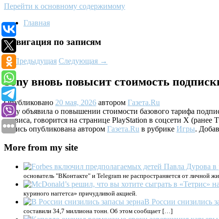
Перейти к основному содержимому
Главная
Навигация по записям
←
Предыдущая
Следующая
→
Sony вновь повысит стоимость подписки 
Опубликовано
20 мая, 2026
автором
Газета.Ru
Sony объявила о повышении стоимости базового тарифа подписки
сервиса, говорится на странице PlayStation в соцсети X (ранее Tw
Запись опубликована автором
Газета.Ru
в рубрике
Игры
. Доба
More from my site
основатель "ВКонтакте" и Telegram не распространяется от личной жи
куриного наггетса» причудливой акцией.
В России снизились з
составили 34,7 миллиона тонн. Об этом сообщает […]