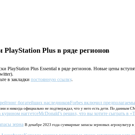
PlayStation Plus в ряде регионов
 PlayStation Plus Essential в ряде регионов. Новые цены вступя
itter).
вьте в закладки
постоянную ссылку
.
Forbes включил предполагаемы
зни и никогда официально не подтверждал, что у него есть дети. По данным СМИ
McDonald’s решил, что вы хотите сыграть в «
апасы зерна
В декабре 2023 года суммарные запасы зерновых агрокультур в 