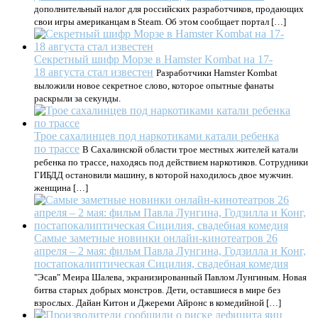
дополнительный налог для российских разработчиков, продающих
свои игры американцам в Steam. Об этом сообщает портал […]
Секретный шифр Морзе в Hamster Kombat на 17-
18 августа стал известен
Разработчики Hamster Kombat
выложили новое секретное слово, которое опытные фанаты
раскрыли за секунды.
Трое сахалинцев под наркотиками катали ребенка
по трассе
В Сахалинской области трое местных жителей катали
ребенка по трассе, находясь под действием наркотиков. Сотрудники
ГИБДД остановили машину, в которой находилось двое мужчин.
женщина […]
Самые заметные новинки онлайн-кинотеатров 26
апреля – 2 мая: фильм Павла Лунгина, Годзилла и Конг,
постапокалиптическая Сицилия, свадебная комедия
"Эсав" Меира Шалева, экранизированный Павлом Лунгиным. Новая
битва старых добрых монстров. Дети, оставшиеся в мире без
взрослых. Дайан Китон и Джереми Айронс в комедийной […]