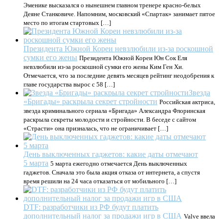
Эменике высказался о нынешнем главном тренере красно-белых
Деяне Станковиче. Напомним, московский «Спартак» занимает пятое
место по итогам стартовых […]
Президента Южной Кореи невзлюбили из-за роскошной
сумки его жены
Президента Южной Кореи Юн Сок Еля
невзлюбили из-за роскошной сумки его жены Ким Ген Хи.
Отмечается, что за последние девять месяцев рейтинг неодобрения к
главе государства вырос с 58 […]
Звезда
«Бригады» раскрыла секрет стройности
Российская актриса,
звезда криминального сериала «Бригада» Александра Флоринская
раскрыла секреты молодости и стройности. В беседе с сайтом
«Страсти» она призналась, что не ограничивает […]
День выключенных гаджетов: какие даты отмечают
5 марта
5 марта ежегодно отмечается День выключенных
гаджетов. Сначала это была акция отказа от интернета, а спустя
время решили на 24 часа отказаться от мобильного […]
DTF: разработчики из РФ будут платить
дополнительный налог за продажи игр в США
Valve ввела