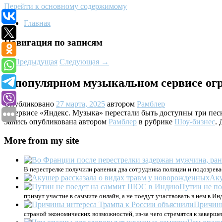
Перейти к основному содержимому
Главная
Навигация по записям
←
Предыдущая
Следующая
→
В популярном музыкальном сервисе ог
Опубликовано
27 марта, 2025
автором
Рамблер
В сервисе «Яндекс. Музыка» перестали быть доступны три песн
Запись опубликована автором
Рамблер
в рубрике
Шоу-бизнес
.
More from my site
В перестрелке получили ранения два сотрудника полиции и подозрева
Аку
Путин не п
примут участие в саммите онлайн, а не поедут участвовать в нем в И
Причины
страной экономических возможностей, из-за чего стремятся к заверш