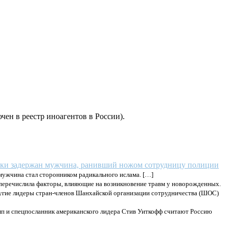
ен в реестр иноагентов в России).
лки задержан мужчина, ранивший ножом сотрудницу полиции
 мужчина стал сторонником радикального ислама. […]
перечислила факторы, влияющие на возникновение травм у новорожденных.
угие лидеры стран-членов Шанхайской организации сотрудничества (ШОС)
 и спецпосланник американского лидера Стив Уиткофф считают Россию