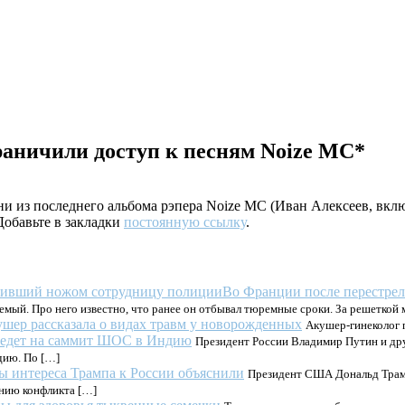
раничили доступ к песням Noize MC*
и из последнего альбома рэпера Noize MC (Иван Алексеев, включ
 Добавьте в закладки
постоянную ссылку
.
Во Франции после перестре
емый. Про него известно, что ранее он отбывал тюремные сроки. За решеткой
шер рассказала о видах травм у новорожденных
Акушер-гинеколог 
оедет на саммит ШОС в Индию
Президент России Владимир Путин и др
ндию. По […]
 интереса Трампа к России объяснили
Президент США Дональд Трамп
ению конфликта […]