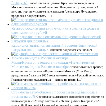
Беларусь”
Глава Совета депутатов Красносельского района
Москвы считает странной позицию Владимира Путина, который
покорно терпит унизительные выходки Александра Лукашенко,
продолжая поддерживать […]
Четверо россиян вывезли мужчину в лес из-за долга в
один миллион рублей
Кардиолог назвал оптимальный уровень физической
нагрузки для пожилых
Мнением поделился специалист.
Мультфильм о путешествии кошки «Изумительная
Мокси» выйдет в России в октябре
Локализованный трейлер
анимационного фильма «Изумительная Мокси» (Miss Moxy)
представила 5 августа 2025 года кинокомпания «Русский репортаж».
Главная героиня мультфильма — кошка по имени […]
Стоимость автомобилей с пробегом за год выросла в
России на 20%
Средняя цена легкового автомобиля с пробегом по
итогам апреля 2021 года составила 726 тыс. рублей (в апреле 2020
года - 602,8 тыс. руб.). Основной причиной стремительного