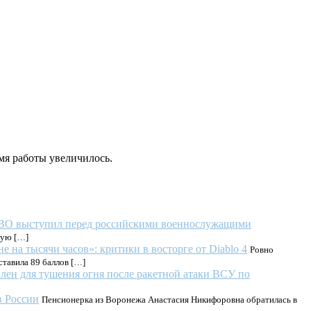
емя работы увеличилось.
ЗВО выступил перед российскими военнослужащими
ную […]
не на тысячи часов»: критики в восторге от Diablo 4
Ровно
ставила 89 баллов […]
лен для тушения огня после ракетной атаки ВСУ по
в России
Пенсионерка из Воронежа Анастасия Никифоровна обратилась в