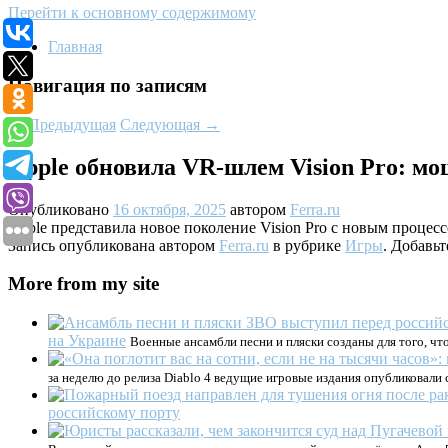
Перейти к основному содержимому
Главная
Навигация по записям
←
Предыдущая
Следующая
→
Apple обновила VR-шлем Vision Pro: мощ
Опубликовано
16 октября, 2025
автором
Ferra.ru
Apple представила новое поколение Vision Pro с новым процес
Запись опубликована автором
Ferra.ru
в рубрике
Игры
. Добавьт
More from my site
на Украине
Военные ансамбли песни и пляски созданы для того, ч
за неделю до релиза Diablo 4 ведущие игровые издания опубликовали с
российскому порту