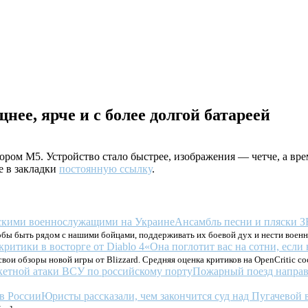
нее, ярче и с более долгой батареей
сором M5. Устройство стало быстрее, изображения — четче, а вр
е в закладки
постоянную ссылку
.
Ансамбль песни и пляски 
тобы быть рядом с нашими бойцами, поддерживать их боевой дух и нести воен
«Она поглотит вас на сотни, если 
вои обзоры новой игры от Blizzard. Средняя оценка критиков на OpenCritic со
Пожарный поезд направ
Юристы рассказали, чем закончится суд над Пугачевой 